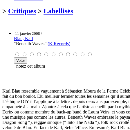
>
Critiques
>
Labellisés
11 janvier 2008 /
Blau, Karl
“Beneath Waves”
(K Records)
notez cet album
Karl Blau ressemble vaguement à Sébastien Moura de la Ferme Célébrités
fait du bon boulot. Elu meilleur fermier toutes les semaines qu’il aurai
L’éthique DIY il l’applique à la lettre : depuis deux ans par exemple,
empaqueté à la main. Ajoutez à cela que l’artiste accueilli par la myt
Eerie- ou comme membre du back-up band de Laura Veirs, et vous comp
une musique pas comme les autres, Beneath Waves embrasse le paysage
Dragon Song "), reggae sinoque (" Into The Nada "), folk-rock crotté (
velouté de Blau. En face de Karl, Seb s’efface. En résumé, Karl Bla