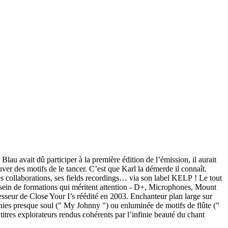
u avait dû participer à la première édition de l’émission, il aurait
uver des motifs de le tancer. C’est que Karl la démerde il connaît.
ses collaborations, ses fields recordings… via son label KELP ! Le tout
au sein de formations qui méritent attention - D+, Microphones, Mount
eur de Close Your I’s réédité en 2003. Enchanteur plan large sur
es presque soul (" My Johnny ") ou enluminée de motifs de flûte ("
itres explorateurs rendus cohérents par l’infinie beauté du chant