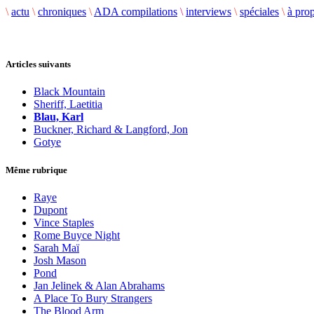
\
actu
\
chroniques
\
ADA compilations
\
interviews
\
spéciales
\
à pro
Articles suivants
Black Mountain
Sheriff, Laetitia
Blau, Karl
Buckner, Richard & Langford, Jon
Gotye
Même rubrique
Raye
Dupont
Vince Staples
Rome Buyce Night
Sarah Maï
Josh Mason
Pond
Jan Jelinek & Alan Abrahams
A Place To Bury Strangers
The Blood Arm