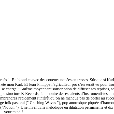
 1. En blond et avec des couettes nouées en tresses. Sûr que si Karl Bla
t été mon Karl. Et Jean-Philippe l’agriculteur pro s’en serait vu pour tro
 il se charge lui-même moyennant souscription de diffuser ses reprises, 
hique structure K Records, fait montre de ses talents d’instrumentistes 
rendrez rapidement l’intérêt qu’on ne manque pas de porter au success
 folk pastoral (" Crashing Waves "), pop anorexique piquée d’harmoni
"Notion "). Une inventivité mélodique en dilatation permanente et dix t
u… your mind !