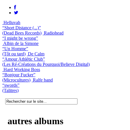
Helluvah
“Short Distance (...)”
(Dead Bees Records)
Radiohead
“I might be wrong”
Albin de la Simone
“Un Homme”
(Tôt ou tard)
De Calm
“Amour Athlétic Club”
(Les Ré-Créations du Pourquoi/Believe Digital)
Hard Working Boss
“Bonjour Fucker”
(Microcultures)
Ralfe band
“swords”
(Talitres)
autres albums