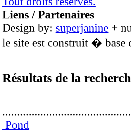
Tout droits réservés.
Liens / Partenaires
Design by:
superjanine
+ n
le site est construit � base 
Résultats de la recherc
............................................
Pond