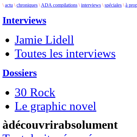
\
actu
\
chroniques
\
ADA compilations
\
interviews
\
spéciales
\
à pro
Interviews
Jamie Lidell
Toutes les interviews
Dossiers
30 Rock
Le graphic novel
àdécouvrirabsolument