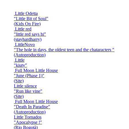
Little Odetta
"Little Bit of Soul"
(Kids On Fire)
Little red
"little red says hi"
(stayhardharry)
LittleNovo
"The hole in days, the oldest teen and the chataracters "
(Autoproduction)
Little
"kiuty"
Full Moon Little House
"June (Phase 1)"
(Site)
Little silence
"Run like vine"
(Site)
Full Moon Little House
"Death In Paradise"
(Autoproduction)
Little Tornados
"Apocalypse !"
(Rio Bogotà)