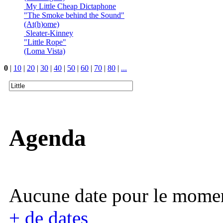
My Little Cheap Dictaphone
"The Smoke behind the Sound"
(At(h)ome)
Sleater-Kinney
"Little Rope"
(Loma Vista)
0
|
10
|
20
|
30
|
40
|
50
|
60
|
70
|
80
|
...
Agenda
Aucune date pour le mome
+ de dates