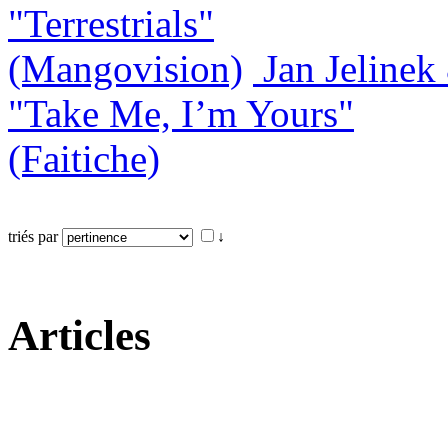
"Terrestrials"
(Mangovision)
Jan Jeline
"Take Me, I’m Yours"
(Faitiche)
triés par
↓
Articles