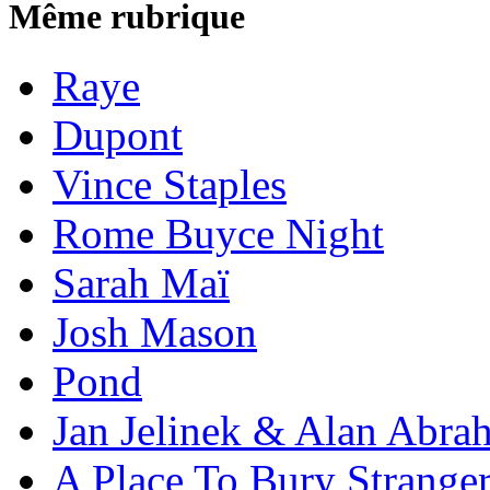
Même rubrique
Raye
Dupont
Vince Staples
Rome Buyce Night
Sarah Maï
Josh Mason
Pond
Jan Jelinek & Alan Abra
A Place To Bury Strange