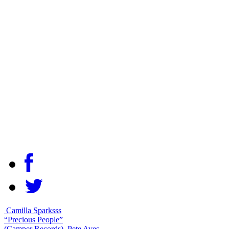
Camilla Sparksss
“Precious People”
(Camper Records)
Pete Aves