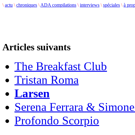
\
actu
\
chroniques
\
ADA compilations
\
interviews
\
spéciales
\
à pro
Articles suivants
The Breakfast Club
Tristan Roma
Larsen
Serena Ferrara & Simon
Profondo Scorpio