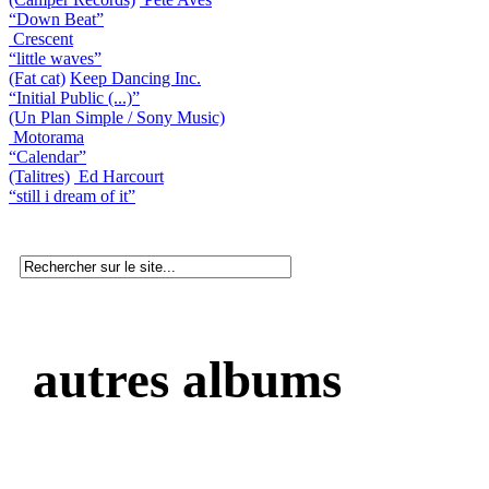
“Down Beat”
Crescent
“little waves”
(Fat cat)
Keep Dancing Inc.
“Initial Public (...)”
(Un Plan Simple / Sony Music)
Motorama
“Calendar”
(Talitres)
Ed Harcourt
“still i dream of it”
autres albums