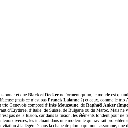
fusionner et que
Black et Decker
ne forment qu’un, le monde est quand 
lfateuse (mais ce n’est pas
Francis Lalanne
?) et ceux, comme le trio
n trio Genevois composé d’
Inès Mouzoune
, de
Raphaël Anker
(
Impe
vant d’Erythrée, d’Italie, de Suisse, de Bulgarie ou du Maroc. Mais ne v
 n’est pas de la fusion, car dans la fusion, les éléments fondent pour 
nteurs diverses, les incluant dans une modernité qui ravirait probablem
invitation à la légèreté sous la chape de plomb qui nous assomme, une 