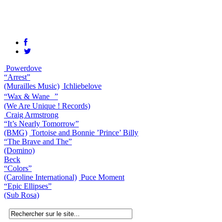
Powerdove
“Arrest”
(Murailles Music)
Ichliebelove
“Wax & Wane ”
(We Are Unique ! Records)
Craig Armstrong
“It’s Nearly Tomorrow”
(BMG)
Tortoise and Bonnie ’Prince’ Billy
“The Brave and The”
(Domino)
Beck
“Colors”
(Caroline International)
Puce Moment
“Epic Ellipses”
(Sub Rosa)