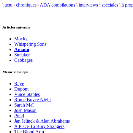
\
actu
\
chroniques
\
ADA compilations
\
interviews
\
spéciales
\
à pro
Articles suivants
Mocky
Whispering Sons
Amami
Streaker
Cabbages
Même rubrique
Raye
Dupont
Vince Staples
Rome Buyce Night
Sarah Maï
Josh Mason
Pond
Jan Jelinek & Alan Abrahams
A Place To Bury Strangers
The Blood Arm