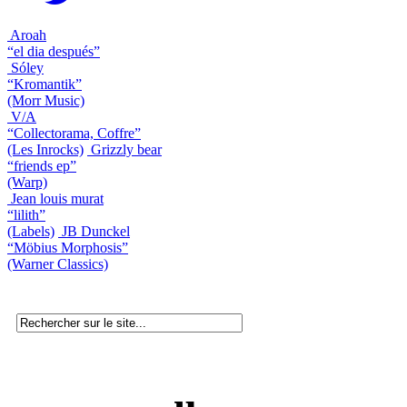
Aroah
“el dia después”
Sóley
“Kromantik”
(Morr Music)
V/A
“Collectorama, Coffre”
(Les Inrocks)
Grizzly bear
“friends ep”
(Warp)
Jean louis murat
“lilith”
(Labels)
JB Dunckel
“Möbius Morphosis”
(Warner Classics)