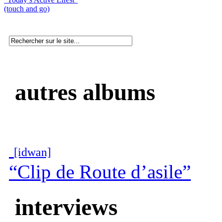
(touch and go)
autres albums
[idwan]
“Clip de Route d’asile”
interviews