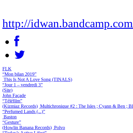
http://idwan.bandcamp.com
FLK
“Mon bilan 2019”
This Is Not A Love Song (TINALS)
“Jour 1 – vendredi 3”
(Site)
John Façade
“Téléfilm”
(Kizmiaz Records)
Multichronique #2 : The Isles ; Cyann & Ben ; B
“Perfumed Lands (...)”
Baston
“Gesture”
(Howlin Banana Records)
Polvo
“Today’s Active Lifest”