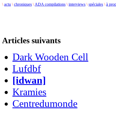
\
actu
\
chroniques
\
ADA compilations
\
interviews
\
spéciales
\
à pro
Articles suivants
Dark Wooden Cell
Lufdbf
[idwan]
Kramies
Centredumonde