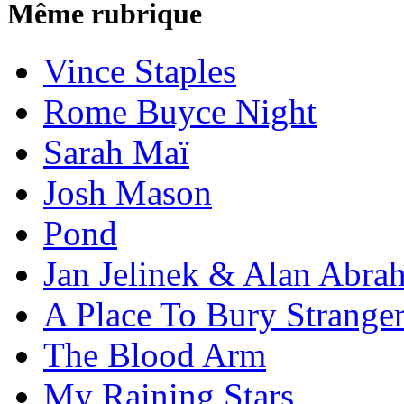
Même rubrique
Vince Staples
Rome Buyce Night
Sarah Maï
Josh Mason
Pond
Jan Jelinek & Alan Abra
A Place To Bury Strange
The Blood Arm
My Raining Stars