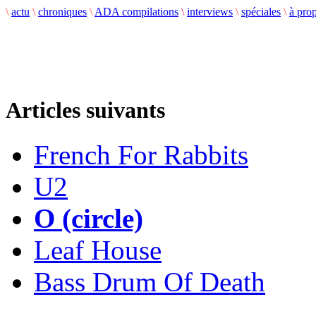
\
actu
\
chroniques
\
ADA compilations
\
interviews
\
spéciales
\
à pro
Articles suivants
French For Rabbits
U2
O (circle)
Leaf House
Bass Drum Of Death