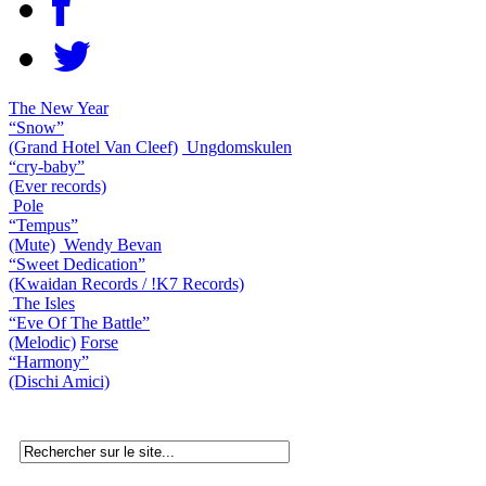
The New Year
“Snow”
(Grand Hotel Van Cleef)
Ungdomskulen
“cry-baby”
(Ever records)
Pole
“Tempus”
(Mute)
Wendy Bevan
“Sweet Dedication”
(Kwaidan Records / !K7 Records)
The Isles
“Eve Of The Battle”
(Melodic)
Forse
“Harmony”
(Dischi Amici)