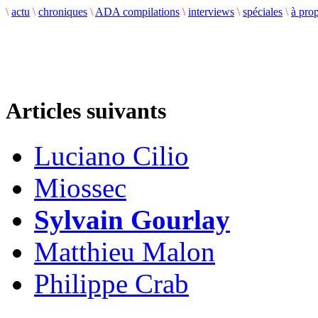
\
actu
\
chroniques
\
ADA compilations
\
interviews
\
spéciales
\
à pro
Articles suivants
Luciano Cilio
Miossec
Sylvain Gourlay
Matthieu Malon
Philippe Crab