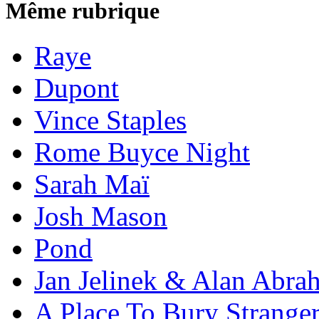
Même rubrique
Raye
Dupont
Vince Staples
Rome Buyce Night
Sarah Maï
Josh Mason
Pond
Jan Jelinek & Alan Abra
A Place To Bury Strange