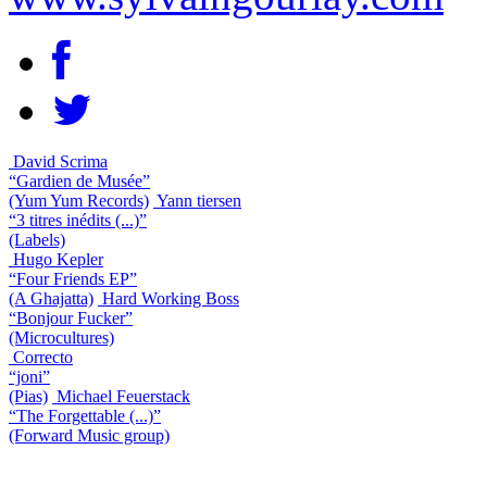
David Scrima
“Gardien de Musée”
(Yum Yum Records)
Yann tiersen
“3 titres inédits (...)”
(Labels)
Hugo Kepler
“Four Friends EP”
(A Ghajatta)
Hard Working Boss
“Bonjour Fucker”
(Microcultures)
Correcto
“joni”
(Pias)
Michael Feuerstack
“The Forgettable (...)”
(Forward Music group)