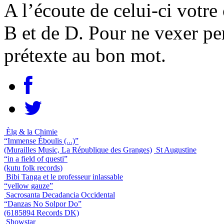
A l’écoute de celui-ci votre 
B et de D. Pour ne vexer pe
prétexte au bon mot.
Èlg & la Chimie
“Immense Éboulis (...)”
(Murailles Music, La République des Granges)
St Augustine
“in a field of questi”
(kutu folk records)
Bibi Tanga et le professeur inlassable
“yellow gauze”
Sacrosanta Decadancia Occidental
“Danzas No Solpor Do”
(6185894 Records DK)
Showstar