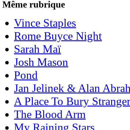
Même rubrique
Vince Staples
Rome Buyce Night
Sarah Maï
Josh Mason
Pond
Jan Jelinek & Alan Abra
A Place To Bury Strange
The Blood Arm
My Raining Stars