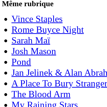
Même rubrique
Vince Staples
Rome Buyce Night
Sarah Maï
Josh Mason
Pond
Jan Jelinek & Alan Abra
A Place To Bury Strange
The Blood Arm
My Raining Stars