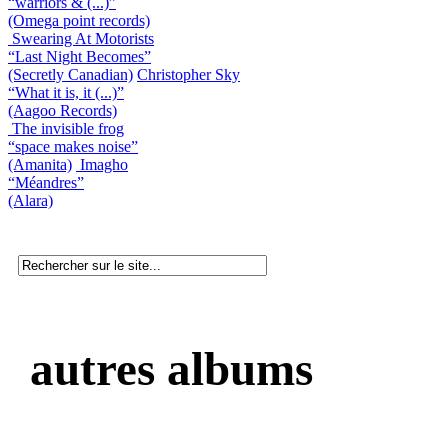
“warriors & (...)”
(Omega point records)
Swearing At Motorists
“Last Night Becomes”
(Secretly Canadian)
Christopher Sky
“What it is, it (...)”
(Aagoo Records)
The invisible frog
“space makes noise”
(Amanita)
Imagho
“Méandres”
(Alara)
autres albums