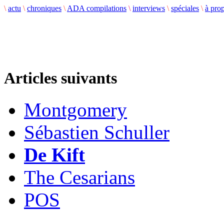
\
actu
\
chroniques
\
ADA compilations
\
interviews
\
spéciales
\
à pro
Articles suivants
Montgomery
Sébastien Schuller
De Kift
The Cesarians
POS