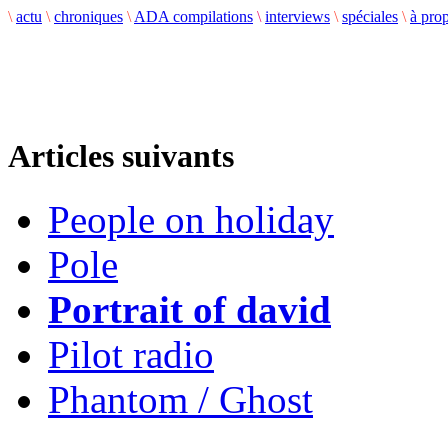
\
actu
\
chroniques
\
ADA compilations
\
interviews
\
spéciales
\
à pro
Articles suivants
People on holiday
Pole
Portrait of david
Pilot radio
Phantom / Ghost