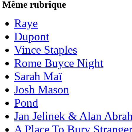
Même rubrique
Raye
Dupont
Vince Staples
Rome Buyce Night
Sarah Maï
Josh Mason
Pond
Jan Jelinek & Alan Abra
A Place To Bury Strange