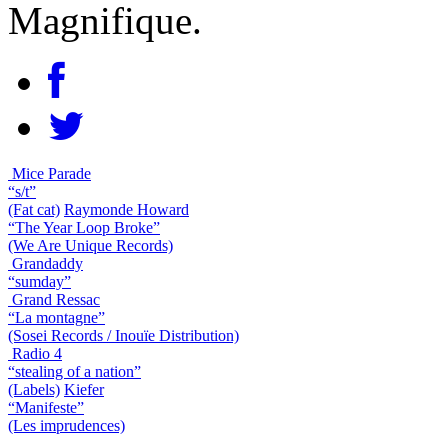
Magnifique.
Mice Parade
“s/t”
(Fat cat)
Raymonde Howard
“The Year Loop Broke”
(We Are Unique Records)
Grandaddy
“sumday”
Grand Ressac
“La montagne”
(Sosei Records / Inouïe Distribution)
Radio 4
“stealing of a nation”
(Labels)
Kiefer
“Manifeste”
(Les imprudences)