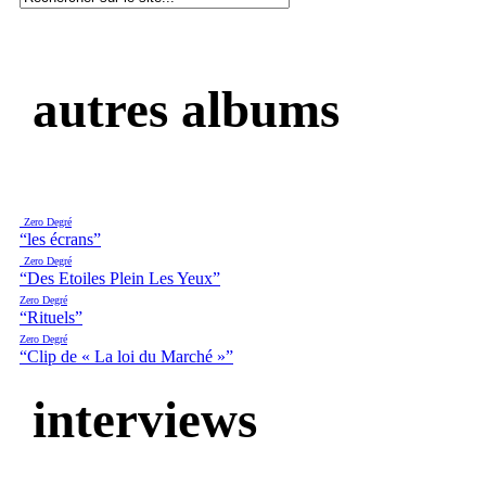
autres albums
Zero Degré
“les écrans”
Zero Degré
“Des Etoiles Plein Les Yeux”
Zero Degré
“Rituels”
Zero Degré
“Clip de « La loi du Marché »”
interviews