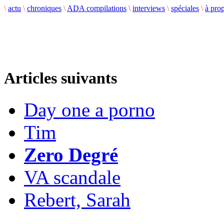
\
actu
\
chroniques
\
ADA compilations
\
interviews
\
spéciales
\
à pro
Articles suivants
Day one a porno
Tim
Zero Degré
VA scandale
Rebert, Sarah