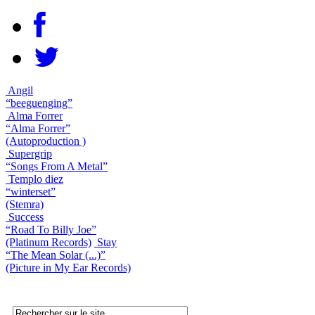
Angil
“beeguenging”
Alma Forrer
“Alma Forrer”
(Autoproduction )
Supergrip
“Songs From A Metal”
Templo diez
“winterset”
(Stemra)
Success
“Road To Billy Joe”
(Platinum Records)
Stay
“The Mean Solar (...)”
(Picture in My Ear Records)