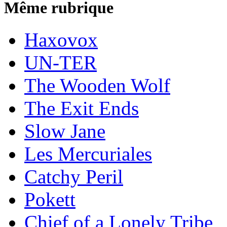
Même rubrique
Haxovox
UN-TER
The Wooden Wolf
The Exit Ends
Slow Jane
Les Mercuriales
Catchy Peril
Pokett
Chief of a Lonely Tribe