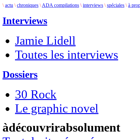
\
actu
\
chroniques
\
ADA compilations
\
interviews
\
spéciales
\
à pro
Interviews
Jamie Lidell
Toutes les interviews
Dossiers
30 Rock
Le graphic novel
àdécouvrirabsolument