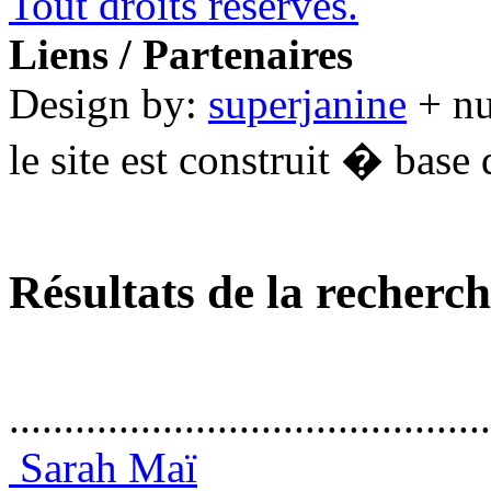
Tout droits réservés.
Liens / Partenaires
Design by:
superjanine
+ n
le site est construit � base 
Résultats de la recherc
............................................
Sarah Maï