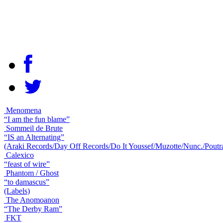
Menomena
“I am the fun blame”
Sommeil de Brute
“IS an Alternating”
(Araki Records/Day Off Records/Do It Youssef/Muzotte/Nunc./Poutr
Calexico
“feast of wire”
Phantom / Ghost
“to damascus”
(Labels)
The Anomoanon
“The Derby Ram”
FKT