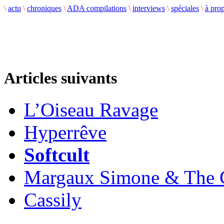
\
actu
\
chroniques
\
ADA compilations
\
interviews
\
spéciales
\
à pro
Articles suivants
L’Oiseau Ravage
Hyperrêve
Softcult
Margaux Simone & The 
Cassily