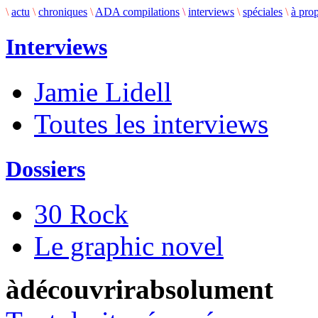
\
actu
\
chroniques
\
ADA compilations
\
interviews
\
spéciales
\
à pro
Interviews
Jamie Lidell
Toutes les interviews
Dossiers
30 Rock
Le graphic novel
àdécouvrirabsolument