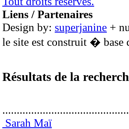
Tout droits réservés.
Liens / Partenaires
Design by:
superjanine
+ n
le site est construit � base 
Résultats de la recherc
............................................
Sarah Maï