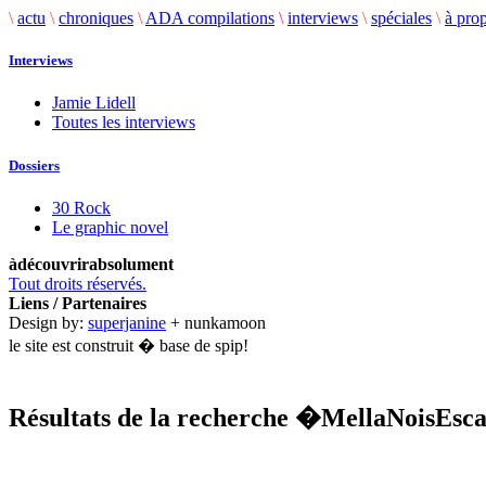
\
actu
\
chroniques
\
ADA compilations
\
interviews
\
spéciales
\
à pro
Interviews
Jamie Lidell
Toutes les interviews
Dossiers
30 Rock
Le graphic novel
àdécouvrirabsolument
Tout droits réservés.
Liens / Partenaires
Design by:
superjanine
+ nunkamoon
le site est construit � base de spip!
Résultats de la recherche
�MellaNoisEsc
.........................................................................................................