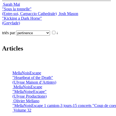
Sarah Maï
"Sous la tonnelle"
(Entre-soi, Carpaccio Cathedrale)
Josh Mason
"Kicking a Dark Horse"
(Greyfade)
triés par
↓
Articles
MellaNoisEscape
"Heartbeat of the Death"
(Ulysse Maison d’Artistes)
MellaNoisEscape
"MellaNoiseEscape"
(Ulysse Productions)
Olivier Mellano
"MellaNoisEscape 1 camion-3 jours-15 concerts "Coup de coe
Volume 32