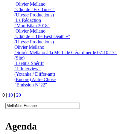
Olivier Mellano
"Clip de "Fix Time""
(Ulysse Productions)
La Rédaction
"Mon Bilan 2018"
Olivier Mellano
"Clip de « The Best Death »"
(Ulysse Productions)
Olivier Mellano
"Soirée Mellano à la MCL de Gérardmer le 07-10-17"
(Site)
Laetitia Shériff
"L’Interview"
(Yotanka / Differ-ant)
(Encore) Autre Chose
"Emission N°22"
0
|
10
|
20
Agenda