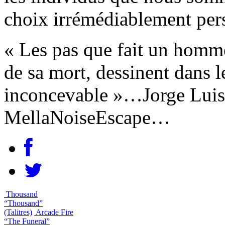
choix irrémédiablement pers
« Les pas que fait un homme
de sa mort, dessinent dans l
inconcevable »…Jorge Luis
MellaNoiseEscape…
Thousand
“Thousand”
(Talitres)
Arcade Fire
“The Funeral”