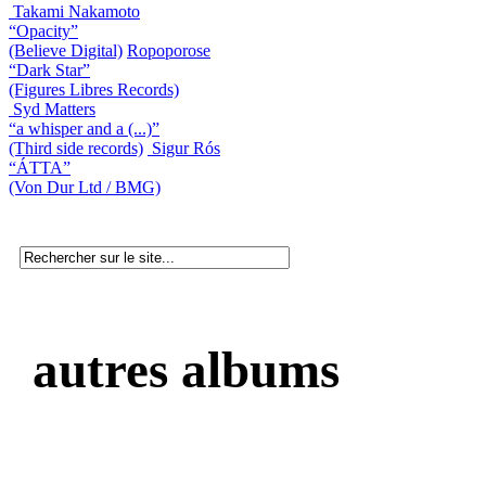
Takami Nakamoto
“Opacity”
(Believe Digital)
Ropoporose
“Dark Star”
(Figures Libres Records)
Syd Matters
“a whisper and a (...)”
(Third side records)
Sigur Rós
“ÁTTA”
(Von Dur Ltd / BMG)
autres albums