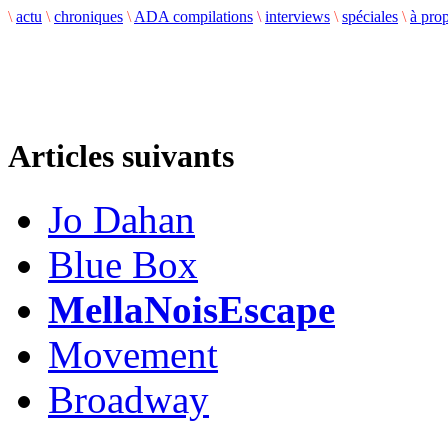
\
actu
\
chroniques
\
ADA compilations
\
interviews
\
spéciales
\
à pro
Articles suivants
Jo Dahan
Blue Box
MellaNoisEscape
Movement
Broadway