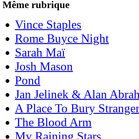
Même rubrique
Vince Staples
Rome Buyce Night
Sarah Maï
Josh Mason
Pond
Jan Jelinek & Alan Abra
A Place To Bury Strange
The Blood Arm
My Raining Stars