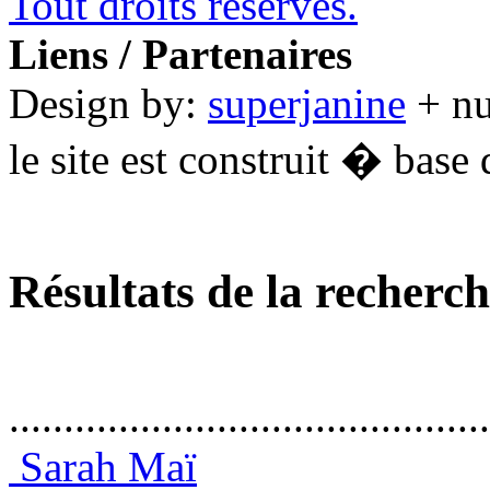
Tout droits réservés.
Liens / Partenaires
Design by:
superjanine
+ n
le site est construit � base 
Résultats de la recherc
............................................
Sarah Maï