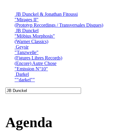
JB Dunckel & Jonathan Fitoussi
"Mirages II"
(Prototyp Recordings / Transversales Disques)
JB Dunckel
"Möbius Morphosis"
(Warner Classics)
Geysir
"Tanzwelle"
(Figures Libres Records)
(Encore) Autre Chose
"Emission N°10"
Darkel
""darkel""
Agenda