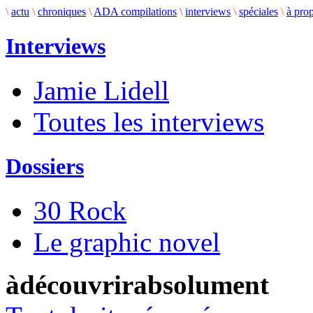
\
actu
\
chroniques
\
ADA compilations
\
interviews
\
spéciales
\
à pro
Interviews
Jamie Lidell
Toutes les interviews
Dossiers
30 Rock
Le graphic novel
àdécouvrirabsolument