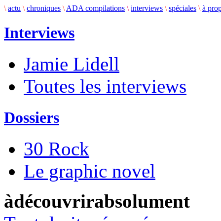
\
actu
\
chroniques
\
ADA compilations
\
interviews
\
spéciales
\
à pro
Interviews
Jamie Lidell
Toutes les interviews
Dossiers
30 Rock
Le graphic novel
àdécouvrirabsolument