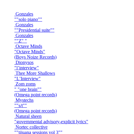
Gonzales
""solo piano""
Gonzales
""Presidential suite""
Gonzales
""Z" "
Octave Minds
"Octave Minds"
(Boys Noize Records)
Dionysos
"l’interview"
Thee More Shallows
"L’Interview"
Zom zoms
" "one brain""
(Omega point records)
Mystechs
""s/t""
(Omega point records)
Natural sheen
"governmental advisory-explicit lyrics"
Nortec collective
""tijuana sessions vol 3""