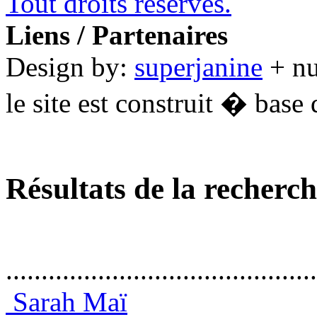
Tout droits réservés.
Liens / Partenaires
Design by:
superjanine
+ n
le site est construit � base 
Résultats de la recherc
............................................
Sarah Maï