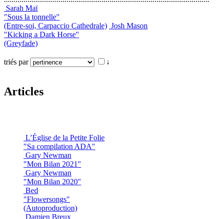
Sarah Maï
"Sous la tonnelle"
(Entre-soi, Carpaccio Cathedrale)
Josh Mason
"Kicking a Dark Horse"
(Greyfade)
triés par
↓
Articles
L’Église de la Petite Folie
"Sa compilation ADA"
Gary Newman
"Mon Bilan 2021"
Gary Newman
"Mon Bilan 2020"
Bed
"Flowersongs"
(Autoproduction)
Damien Breux