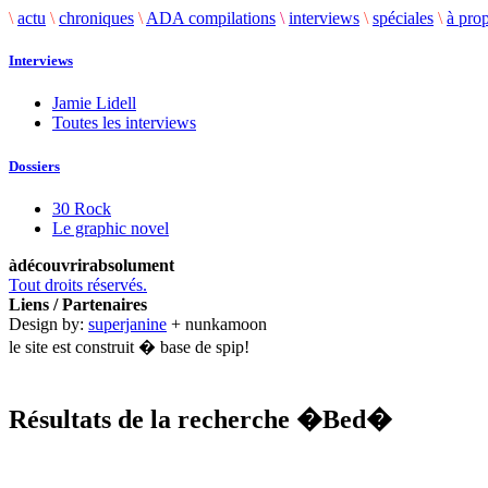
\
actu
\
chroniques
\
ADA compilations
\
interviews
\
spéciales
\
à pro
Interviews
Jamie Lidell
Toutes les interviews
Dossiers
30 Rock
Le graphic novel
àdécouvrirabsolument
Tout droits réservés.
Liens / Partenaires
Design by:
superjanine
+ nunkamoon
le site est construit � base de spip!
Résultats de la recherche
�Bed�
.........................................................................................................