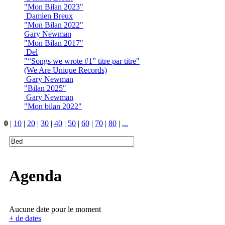
"Mon Bilan 2023"
Damien Breux
"Mon Bilan 2022"
Gary Newman
"Mon Bilan 2017"
Del
"“Songs we wrote #1” titre par titre"
(We Are Unique Records)
Gary Newman
"Bilan 2025"
Gary Newman
"Mon bilan 2022"
0
|
10
|
20
|
30
|
40
|
50
|
60
|
70
|
80
|
...
Agenda
Aucune date pour le moment
+ de dates