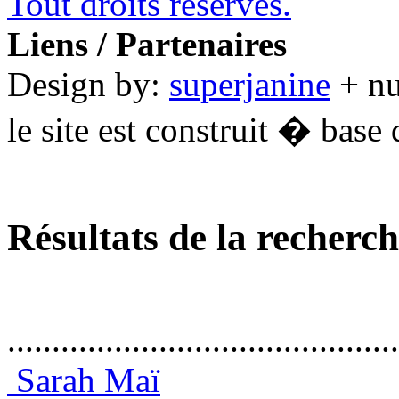
Tout droits réservés.
Liens / Partenaires
Design by:
superjanine
+ n
le site est construit � base 
Résultats de la recherc
............................................
Sarah Maï