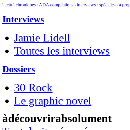
\
actu
\
chroniques
\
ADA compilations
\
interviews
\
spéciales
\
à pro
Interviews
Jamie Lidell
Toutes les interviews
Dossiers
30 Rock
Le graphic novel
àdécouvrirabsolument