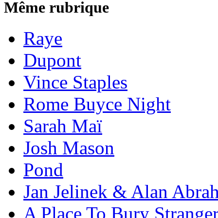
Même rubrique
Raye
Dupont
Vince Staples
Rome Buyce Night
Sarah Maï
Josh Mason
Pond
Jan Jelinek & Alan Abra
A Place To Bury Strange