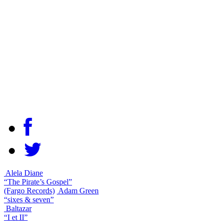
Alela Diane
“The Pirate’s Gospel”
(Fargo Records)
Adam Green
“sixes & seven”
Baltazar
“I et II”