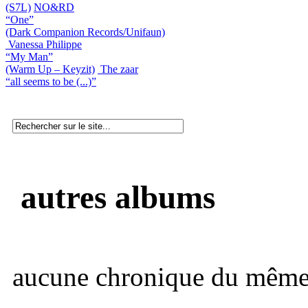
(S7L)
NO&RD
“One”
(Dark Companion Records/Unifaun)
Vanessa Philippe
“My Man”
(Warm Up – Keyzit)
The zaar
“all seems to be (...)”
autres albums
aucune chronique du même 