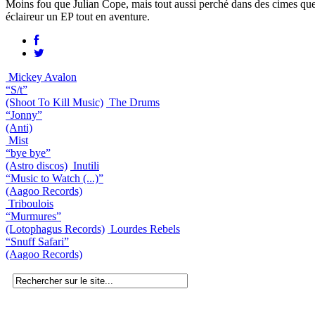
Moins fou que Julian Cope, mais tout aussi perché dans des cimes que 
éclaireur un EP tout en aventure.
Mickey Avalon
“S/t”
(Shoot To Kill Music)
The Drums
“Jonny”
(Anti)
Mist
“bye bye”
(Astro discos)
Inutili
“Music to Watch (...)”
(Aagoo Records)
Triboulois
“Murmures”
(Lotophagus Records)
Lourdes Rebels
“Snuff Safari”
(Aagoo Records)