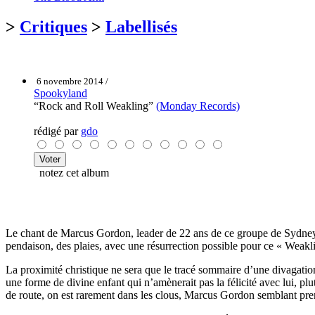
>
Critiques
>
Labellisés
6 novembre 2014 /
Spookyland
“Rock and Roll Weakling”
(Monday Records)
rédigé par
gdo
notez cet album
Le chant de Marcus Gordon, leader de 22 ans de ce groupe de Sydney, es
pendaison, des plaies, avec une résurrection possible pour ce « Weaklin
La proximité christique ne sera que le tracé sommaire d’une divagation
une forme de divine enfant qui n’amènerait pas la félicité avec lui, pl
de route, on est rarement dans les clous, Marcus Gordon semblant prend