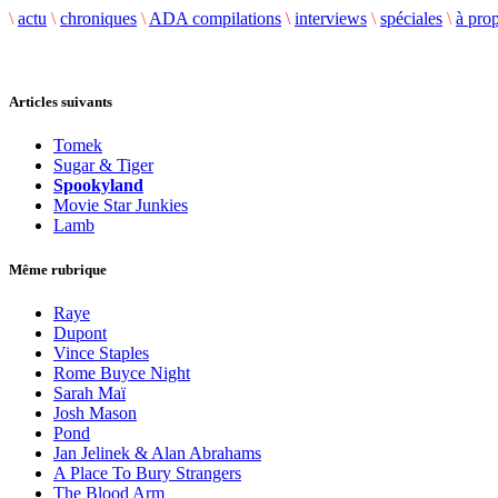
\
actu
\
chroniques
\
ADA compilations
\
interviews
\
spéciales
\
à pro
Articles suivants
Tomek
Sugar & Tiger
Spookyland
Movie Star Junkies
Lamb
Même rubrique
Raye
Dupont
Vince Staples
Rome Buyce Night
Sarah Maï
Josh Mason
Pond
Jan Jelinek & Alan Abrahams
A Place To Bury Strangers
The Blood Arm