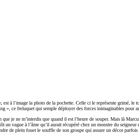
t à l’image la photo de la pochette. Celle ci le représente grimé, le to
g », ce freluquet qui semple déployer des forces inimaginables pour arri
 que je ne m’interdis que quand il est l’heure de souper. Mais là Marcu
utôt un vague à l’âme qu’il aurait récupéré chez un monstre du seigneur d
re de plein fouet le souffle de son groupe qui assure un décor parfois s