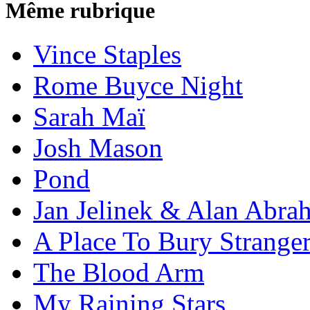
Même rubrique
Vince Staples
Rome Buyce Night
Sarah Maï
Josh Mason
Pond
Jan Jelinek & Alan Abra
A Place To Bury Strange
The Blood Arm
My Raining Stars