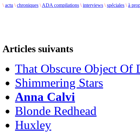
\
actu
\
chroniques
\
ADA compilations
\
interviews
\
spéciales
\
à pro
Articles suivants
That Obscure Object Of 
Shimmering Stars
Anna Calvi
Blonde Redhead
Huxley