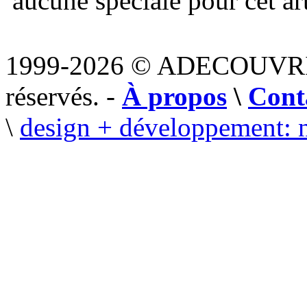
aucune spéciale pour cet art
1999-2026 © ADECOUVR
réservés. -
À propos
\
Cont
\
design + développement: 