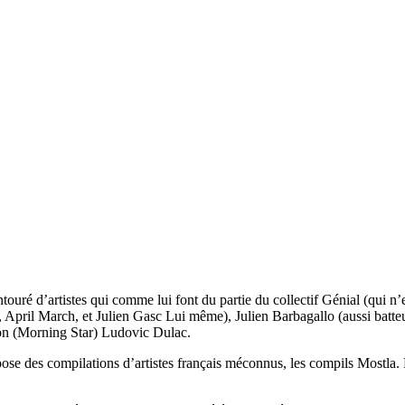
ouré d’artistes qui comme lui font du partie du collectif Génial (qui n’est
r, April March, et Julien Gasc Lui même), Julien Barbagallo (aussi ba
on (Morning Star) Ludovic Dulac.
se des compilations d’artistes français méconnus, les compils Mostla. 