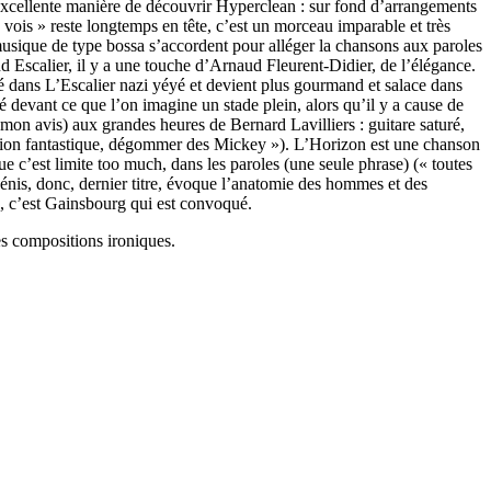
e excellente manière de découvrir Hyperclean : sur fond d’arrangements
u vois » reste longtemps en tête, c’est un morceau imparable et très
a musique de type bossa s’accordent pour alléger la chansons aux paroles
d Escalier, il y a une touche d’Arnaud Fleurent-Didier, de l’élégance.
yé dans L’Escalier nazi yéyé et devient plus gourmand et salace dans
devant ce que l’on imagine un stade plein, alors qu’il y a cause de
mon avis) aux grandes heures de Bernard Lavilliers : guitare saturé,
ission fantastique, dégommer des Mickey »). L’Horizon est une chanson
ue c’est limite too much, dans les paroles (une seule phrase) (« toutes
Pénis, donc, dernier titre, évoque l’anatomie des hommes et des
ts, c’est Gainsbourg qui est convoqué.
es compositions ironiques.