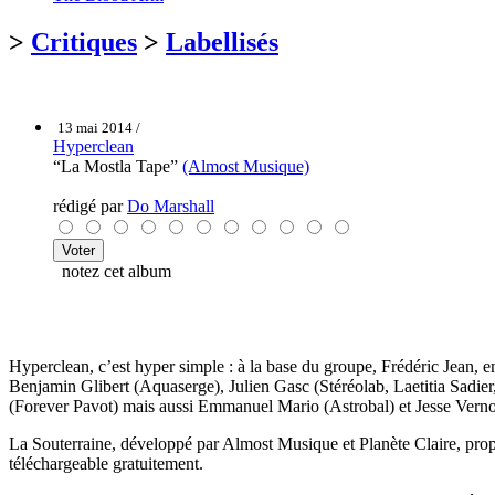
>
Critiques
>
Labellisés
13 mai 2014 /
Hyperclean
“La Mostla Tape”
(Almost Musique)
rédigé par
Do Marshall
notez cet album
Hyperclean, c’est hyper simple : à la base du groupe, Frédéric Jean, ent
Benjamin Glibert (Aquaserge), Julien Gasc (Stéréolab, Laetitia Sadie
(Forever Pavot) mais aussi Emmanuel Mario (Astrobal) et Jesse Vern
La Souterraine, développé par Almost Musique et Planète Claire, propo
téléchargeable gratuitement.