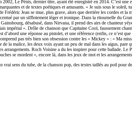
n 2002, Le Pénis, dernier titre, ayant été enregistré en 2014. C’est un
arquantes et de textes poétiques et amusants. « Je suis sous le soleil, t
ix de Frédéric Jean se mue, plus grave, alors que derrière les cordes et l
centué par un sifflotement léger et ironique. Dans la ritournelle du Gran
la Gainsbourg, désabusé, dans Nirvana, il prend des airs de chanteur yé
is impérial ». Drôle de chanson que Capitaine Cool, faussement chanté 
d’abord une réponse au pistolet, et une référence (enfin, ce n’est que 
ne comprend pas très bien son obsession contre les « Mickey » : « Ma m
ore de la malice, les deux voix ayant un peu de mal dans les aigus, pare q
 les arrangements. Roch Voisine a du les inspirer pour cette ballade. Le 
 bouches se mordent », encore là, dans les jeux de mot et les arrangemen
n vrai sens du tube, de la chanson pop, des textes taillés au poil pour d