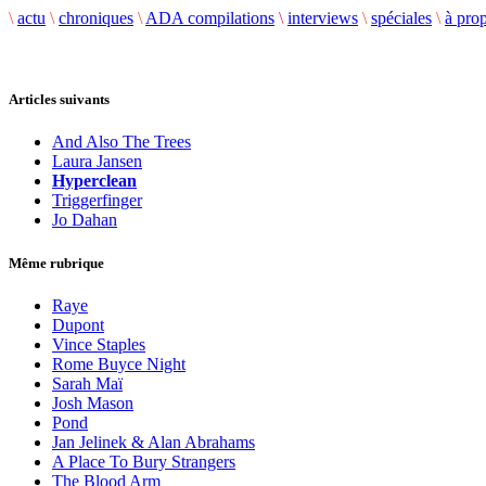
\
actu
\
chroniques
\
ADA compilations
\
interviews
\
spéciales
\
à pro
Articles suivants
And Also The Trees
Laura Jansen
Hyperclean
Triggerfinger
Jo Dahan
Même rubrique
Raye
Dupont
Vince Staples
Rome Buyce Night
Sarah Maï
Josh Mason
Pond
Jan Jelinek & Alan Abrahams
A Place To Bury Strangers
The Blood Arm