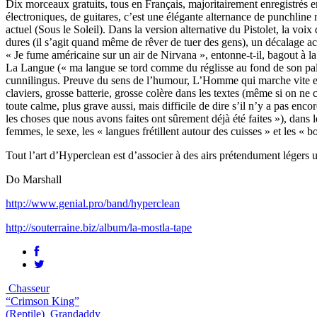
Dix morceaux gratuits, tous en Français, majoritairement enregistrés e
électroniques, de guitares, c’est une élégante alternance de punchline m
actuel (Sous le Soleil). Dans la version alternative du Pistolet, la vo
dures (il s’agit quand même de rêver de tuer des gens), un décalage ac
« Je fume américaine sur un air de Nirvana », entonne-t-il, bagout à 
La Langue (« ma langue se tord comme du réglisse au fond de son pala
cunnilingus. Preuve du sens de l’humour, L’Homme qui marche vite est 
claviers, grosse batterie, grosse colère dans les textes (même si on 
toute calme, plus grave aussi, mais difficile de dire s’il n’y a pas enc
les choses que nous avons faites ont sûrement déjà été faites »), dans
femmes, le sexe, les « langues frétillent autour des cuisses » et les «
Tout l’art d’Hyperclean est d’associer à des airs prétendument légers u
Do Marshall
http://www.genial.pro/band/hyperclean
http://souterraine.biz/album/la-mostla-tape
Chasseur
“Crimson King”
(Reptile)
Grandaddy