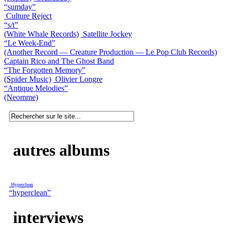
“sumday”
Culture Reject
“s/t”
(White Whale Records)
Satellite Jockey
“Le Week-End”
(Another Record — Creature Production — Le Pop Club Records)
Captain Rico and The Ghost Band
“The Forgotten Memory”
(Spider Music)
Olivier Longre
“Antique Melodies”
(Neomme)
autres albums
Hyperclean
“hyperclean”
interviews