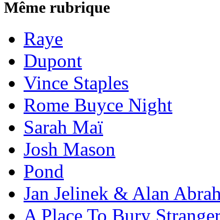
Même rubrique
Raye
Dupont
Vince Staples
Rome Buyce Night
Sarah Maï
Josh Mason
Pond
Jan Jelinek & Alan Abra
A Place To Bury Strange