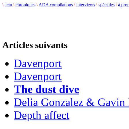
\
actu
\
chroniques
\
ADA compilations
\
interviews
\
spéciales
\
à pro
Articles suivants
Davenport
Davenport
The dust dive
Delia Gonzalez & Gavin
Depth affect