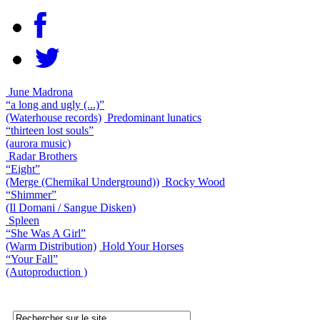
June Madrona
“a long and ugly (...)”
(Waterhouse records)
Predominant lunatics
“thirteen lost souls”
(aurora music)
Radar Brothers
“Eight”
(Merge (Chemikal Underground))
Rocky Wood
“Shimmer”
(Il Domani / Sangue Disken)
Spleen
“She Was A Girl”
(Warm Distribution)
Hold Your Horses
“Your Fall”
(Autoproduction )