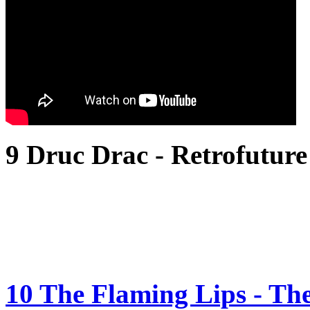
9 Druc Drac - Retrofutur
10 The Flaming Lips - The