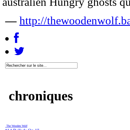
australien Hungry ghosts qu
—
http://thewoodenwolf.
chroniques
The Wooden Wolf