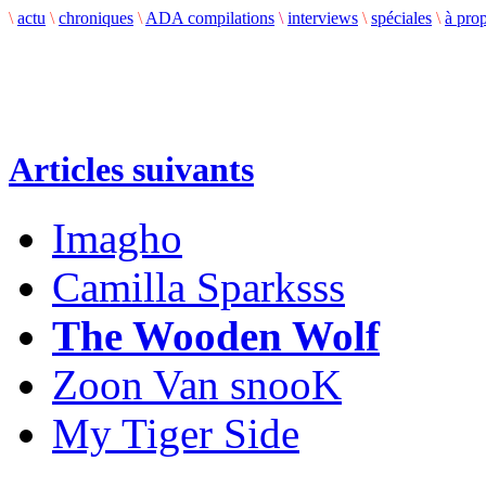
\
actu
\
chroniques
\
ADA compilations
\
interviews
\
spéciales
\
à pro
Articles suivants
Imagho
Camilla Sparksss
The Wooden Wolf
Zoon Van snooK
My Tiger Side