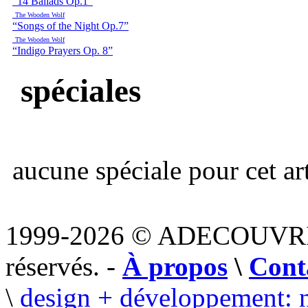
“14 Ballads Op.1”
The Wooden Wolf
“Songs of the Night Op.7”
The Wooden Wolf
“Indigo Prayers Op. 8”
spéciales
aucune spéciale pour cet art
1999-2026 © ADECOUVR
réservés. -
À propos
\
Cont
\
design + développement: 