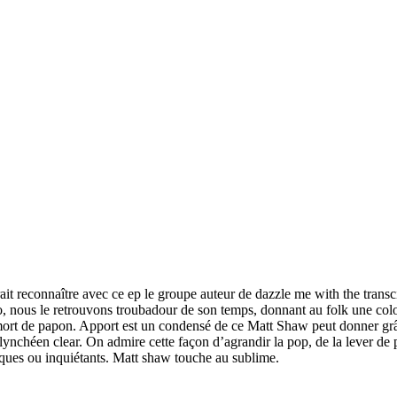
ait reconnaître avec ce ep le groupe auteur de dazzle me with the trans
, nous le retrouvons troubadour de son temps, donnant au folk une color
la mort de papon. Apport est un condensé de ce Matt Shaw peut donner grâ
lynchéen clear. On admire cette façon d’agrandir la pop, de la lever de 
asques ou inquiétants. Matt shaw touche au sublime.