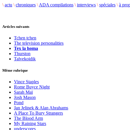
\
actu
\
chroniques
\
ADA compilations
\
interviews
\
spéciales
\
à pro
Articles suivants
Tchen tchen
The television personalities
Tex la homa
Thurston
Talvekoidik
Même rubrique
Vince Staples
Rome Buyce Night
Sarah Maï
Josh Mason
Pond
Jan Jelinek & Alan Abrahams
A Place To Bury Strangers
The Blood Arm
My Raining Stars
underscores