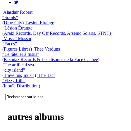
Alasdair Robert
“Spoils”
(Drag City)
Lésion Étrange
“Lésion Étrange”
(Araki Records, Day Off Records, Arsenic Solaris, STNT)
Mossaï Mossaï
“Faces”
(Figures Libres)
Thee Verduns
“Le râtelier à fusils”
(Kizmiaz Records & Les disques de la Face Cachée)
The artificial sea
“city island”
(Travelling music)
The Tact
“Fizzy Life”
(Inouïe Distribution)
autres albums