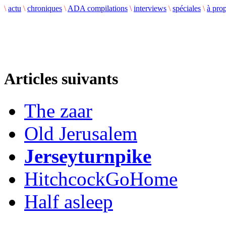
\
actu
\
chroniques
\
ADA compilations
\
interviews
\
spéciales
\
à pro
Articles suivants
The zaar
Old Jerusalem
Jerseyturnpike
HitchcockGoHome
Half asleep