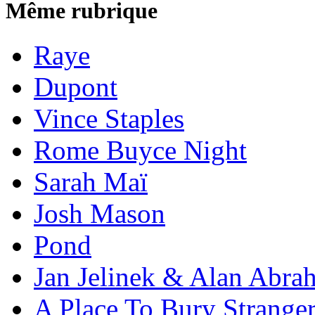
Même rubrique
Raye
Dupont
Vince Staples
Rome Buyce Night
Sarah Maï
Josh Mason
Pond
Jan Jelinek & Alan Abra
A Place To Bury Strange