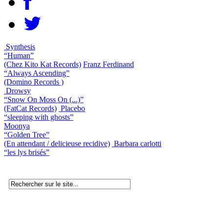
Synthesis
“Human”
(Chez Kito Kat Records)
Franz Ferdinand
“Always Ascending”
(Domino Records )
Drowsy
“Snow On Moss On (...)”
(FatCat Records)
Placebo
“sleeping with ghosts”
Moonya
“Golden Tree”
(En attendant / delicieuse recidive)
Barbara carlotti
“les lys brisés”