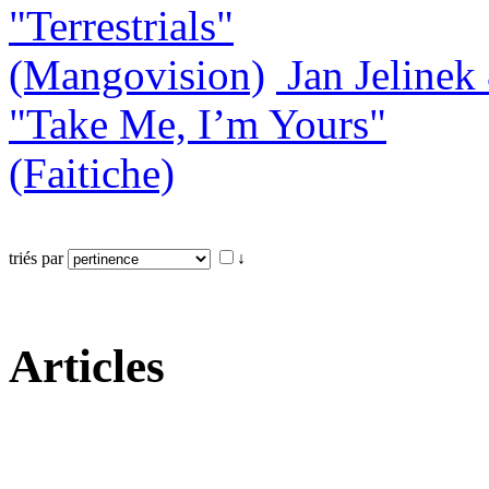
"Terrestrials"
(Mangovision)
Jan Jeline
"Take Me, I’m Yours"
(Faitiche)
triés par
↓
Articles