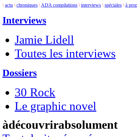
\
actu
\
chroniques
\
ADA compilations
\
interviews
\
spéciales
\
à pro
Interviews
Jamie Lidell
Toutes les interviews
Dossiers
30 Rock
Le graphic novel
àdécouvrirabsolument