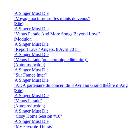
A Singer Must Die
"Voyage nocturne sur les monts de venus"
(Site)
A Singer Must Die
"Venus Parade And More Songs Beyond Love"
(Modulor)
A Singer Must Die
"Report Live / Angers, 8 Avril 2015"
A Singer Must Die
"Venus Parade (une chronique littéraire)"
(Autoproduction)
A Singer Must Die
"Sur France Inter"
A Singer Must Die
"ADA partenaire du concert du 8 Avril au Grand théâtre d’Ang
(Site)
A Singer Must Die
"Venus Parade"
(Autoproduction)
A Singer Must Die
"Cosy Home Session #16"
A Singer Must Die
"My Favorite Things"