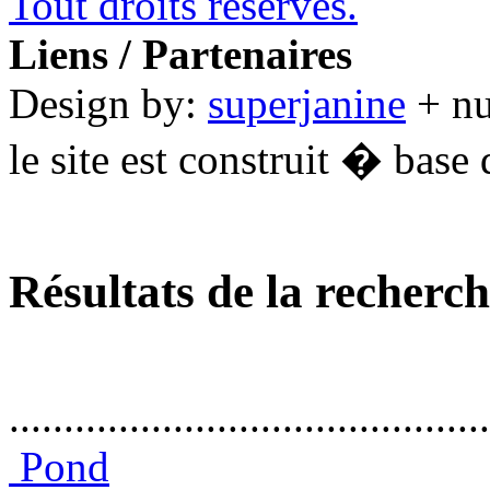
Tout droits réservés.
Liens / Partenaires
Design by:
superjanine
+ n
le site est construit � base 
Résultats de la recherc
............................................
Pond