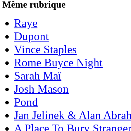
Même rubrique
Raye
Dupont
Vince Staples
Rome Buyce Night
Sarah Maï
Josh Mason
Pond
Jan Jelinek & Alan Abra
A Place To Bury Strange