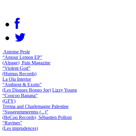
Antoine Pesle
“Amour Lemon EP”
(Alpage)
Pain Magazine
“Violent God”
(Humus Records)
La Ola Interior
“Ambient & Exotis”
(Les Disques Bongo Joe)
Lizzy Young
“Coocoo Banana”
(GFY)
Trrrma and Charlemagne Palestine
“Sssseegmmeentss (...)”
(BeCoq Records)
Sébastien Polloni
“Ravines”
(Les imprudences)