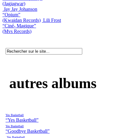
(Jagjagwar)
Jay Jay Johanson
“Opium”
(Kwaidan Records)
Lili Frost
“Ciné- Magique”
(Mvs Records)
autres albums
Yes Basketball
“Yes Basketball”
Yes Basketball
“Goodbye Basketball”
Yes Basketball