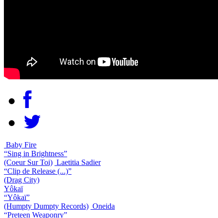
Baby Fire
“Sing in Brightness”
(Coeur Sur Toi)
Laetitia Sadier
“Clip de Release (...)”
(Drag City)
Yôkaï
“Yôkaï”
(Humpty Dumpty Records)
Oneida
“Preteen Weaponry”