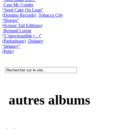
Cass Mc Combs
“Seed Cake On Leap”
(Domino Records)
Tobacco City
“Horses”
(Scissor Tail Editions)
Bernard Lenoir
“L’inrockuptible (...)”
(Parlophone)
Delaney
“delaney”
(Pehr)
autres albums