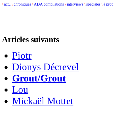
\
actu
\
chroniques
\
ADA compilations
\
interviews
\
spéciales
\
à pro
Articles suivants
Piotr
Dionys Décrevel
Grout/Grout
Lou
Mickaël Mottet