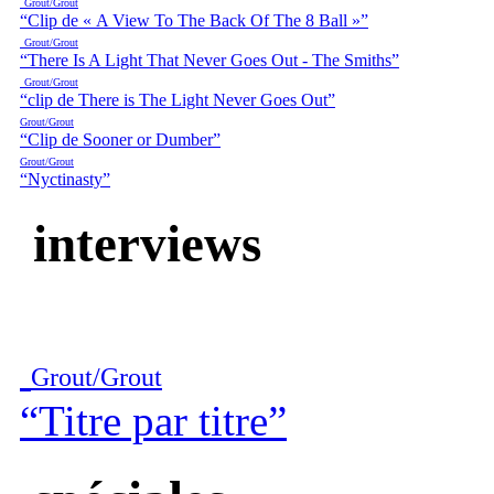
Grout/Grout
“Clip de « A View To The Back Of The 8 Ball »”
Grout/Grout
“There Is A Light That Never Goes Out - The Smiths”
Grout/Grout
“clip de There is The Light Never Goes Out”
Grout/Grout
“Clip de Sooner or Dumber”
Grout/Grout
“Nyctinasty”
interviews
Grout/Grout
“Titre par titre”