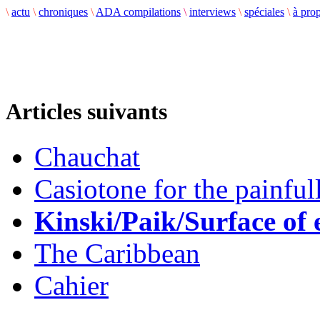
\
actu
\
chroniques
\
ADA compilations
\
interviews
\
spéciales
\
à pro
Articles suivants
Chauchat
Casiotone for the painful
Kinski/Paik/Surface of 
The Caribbean
Cahier