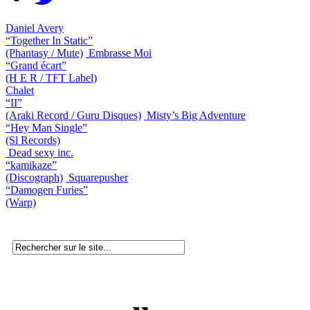
Daniel Avery
“Together In Static”
(Phantasy / Mute)
Embrasse Moi
“Grand écart”
(H E R / TFT Label)
Chalet
“II”
(Araki Record / Guru Disques)
Misty’s Big Adventure
“Hey Man Single”
(Sl Records)
Dead sexy inc.
“kamikaze”
(Discograph)
Squarepusher
“Damogen Furies”
(Warp)