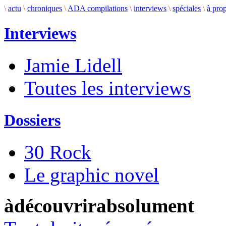
\
actu
\
chroniques
\
ADA compilations
\
interviews
\
spéciales
\
à pro
Interviews
Jamie Lidell
Toutes les interviews
Dossiers
30 Rock
Le graphic novel
àdécouvrirabsolument