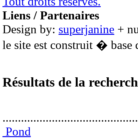
Tout droits réservés.
Liens / Partenaires
Design by:
superjanine
+ n
le site est construit � base 
Résultats de la recherc
............................................
Pond