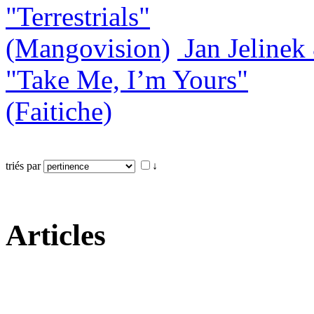
"Terrestrials"
(Mangovision)
Jan Jeline
"Take Me, I’m Yours"
(Faitiche)
triés par
↓
Articles