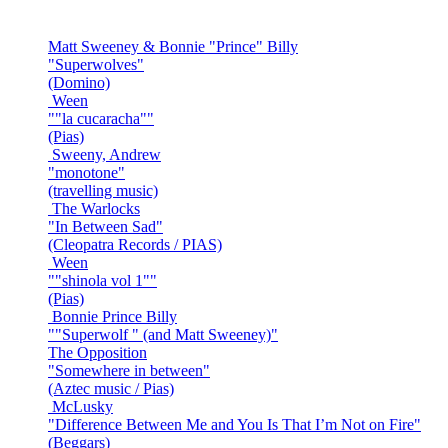
Matt Sweeney & Bonnie "Prince" Billy
"Superwolves"
(Domino)
Ween
""la cucaracha""
(Pias)
Sweeny, Andrew
"monotone"
(travelling music)
The Warlocks
"In Between Sad"
(Cleopatra Records / PIAS)
Ween
""shinola vol 1""
(Pias)
Bonnie Prince Billy
""Superwolf " (and Matt Sweeney)"
The Opposition
"Somewhere in between"
(Aztec music / Pias)
McLusky
"Difference Between Me and You Is That I’m Not on Fire"
(Beggars)