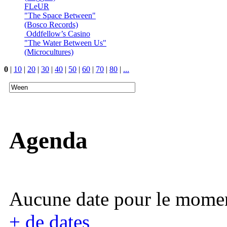
FLeUR
"The Space Between"
(Bosco Records)
Oddfellow’s Casino
"The Water Between Us"
(Microcultures)
0
|
10
|
20
|
30
|
40
|
50
|
60
|
70
|
80
|
...
Agenda
Aucune date pour le mome
+ de dates