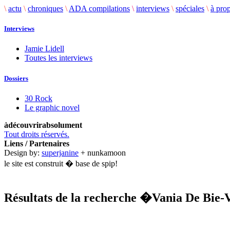
\
actu
\
chroniques
\
ADA compilations
\
interviews
\
spéciales
\
à pro
Interviews
Jamie Lidell
Toutes les interviews
Dossiers
30 Rock
Le graphic novel
àdécouvrirabsolument
Tout droits réservés.
Liens / Partenaires
Design by:
superjanine
+ nunkamoon
le site est construit � base de spip!
Résultats de la recherche
�Vania De Bie-
.........................................................................................................