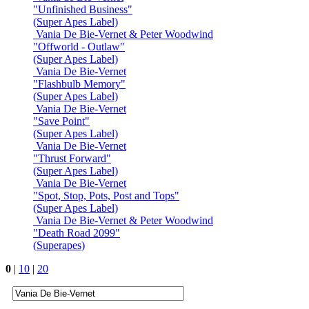
"Unfinished Business"
(Super Apes Label)
Vania De Bie-Vernet & Peter Woodwind
"Offworld - Outlaw"
(Super Apes Label)
Vania De Bie-Vernet
"Flashbulb Memory"
(Super Apes Label)
Vania De Bie-Vernet
"Save Point"
(Super Apes Label)
Vania De Bie-Vernet
"Thrust Forward"
(Super Apes Label)
Vania De Bie-Vernet
"Spot, Stop, Pots, Post and Tops"
(Super Apes Label)
Vania De Bie-Vernet & Peter Woodwind
"Death Road 2099"
(Superapes)
0
|
10
|
20