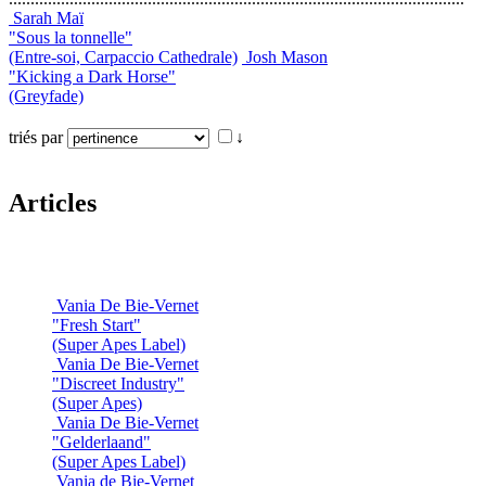
Sarah Maï
"Sous la tonnelle"
(Entre-soi, Carpaccio Cathedrale)
Josh Mason
"Kicking a Dark Horse"
(Greyfade)
triés par
↓
Articles
Vania De Bie-Vernet
"Fresh Start"
(Super Apes Label)
Vania De Bie-Vernet
"Discreet Industry"
(Super Apes)
Vania De Bie-Vernet
"Gelderlaand"
(Super Apes Label)
Vania de Bie-Vernet