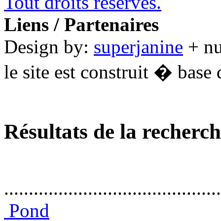
Tout droits réservés.
Liens / Partenaires
Design by:
superjanine
+ n
le site est construit � base 
Résultats de la recherc
............................................
Pond