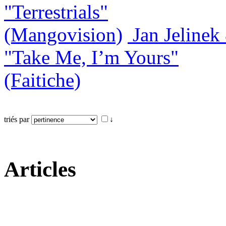
"Terrestrials"
(Mangovision)
Jan Jeline
"Take Me, I’m Yours"
(Faitiche)
triés par
↓
Articles