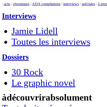
\
actu
\
chroniques
\
ADA compilations
\
interviews
\
spéciales
\
à pro
Interviews
Jamie Lidell
Toutes les interviews
Dossiers
30 Rock
Le graphic novel
àdécouvrirabsolument