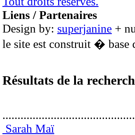
Tout droits réservés.
Liens / Partenaires
Design by:
superjanine
+ n
le site est construit � base 
Résultats de la recherc
............................................
Sarah Maï