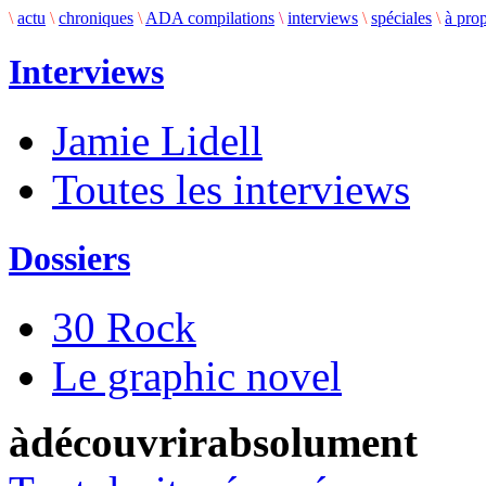
\
actu
\
chroniques
\
ADA compilations
\
interviews
\
spéciales
\
à pro
Interviews
Jamie Lidell
Toutes les interviews
Dossiers
30 Rock
Le graphic novel
àdécouvrirabsolument