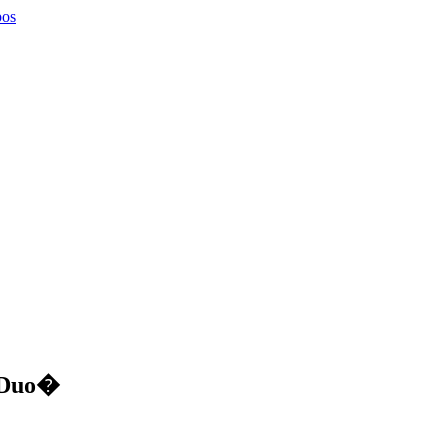
pos
 Duo�