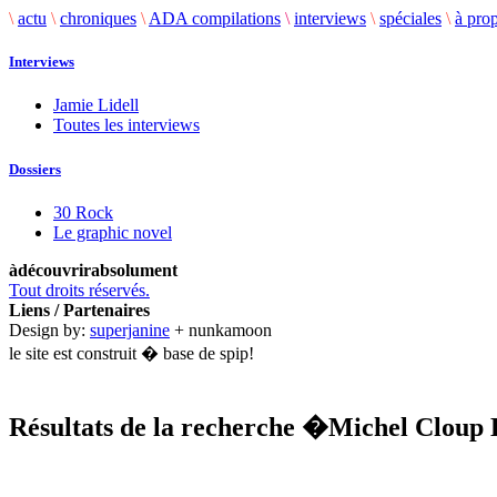
\
actu
\
chroniques
\
ADA compilations
\
interviews
\
spéciales
\
à pro
Interviews
Jamie Lidell
Toutes les interviews
Dossiers
30 Rock
Le graphic novel
àdécouvrirabsolument
Tout droits réservés.
Liens / Partenaires
Design by:
superjanine
+ nunkamoon
le site est construit � base de spip!
Résultats de la recherche
�Michel Cloup
.........................................................................................................