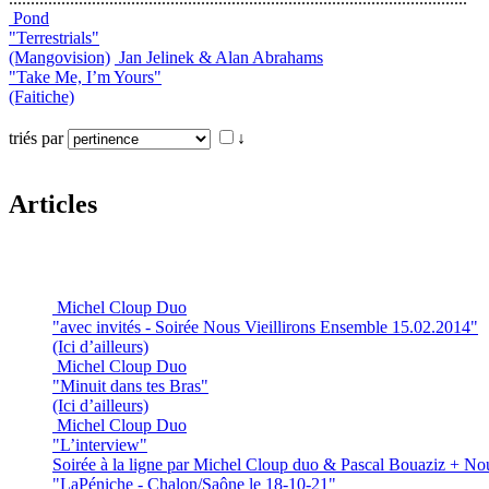
Pond
"Terrestrials"
(Mangovision)
Jan Jelinek & Alan Abrahams
"Take Me, I’m Yours"
(Faitiche)
triés par
↓
Articles
Michel Cloup Duo
"avec invités - Soirée Nous Vieillirons Ensemble 15.02.2014"
(Ici d’ailleurs)
Michel Cloup Duo
"Minuit dans tes Bras"
(Ici d’ailleurs)
Michel Cloup Duo
"L’interview"
Soirée à la ligne par Michel Cloup duo & Pascal Bouaziz + No
"LaPéniche - Chalon/Saône le 18-10-21"