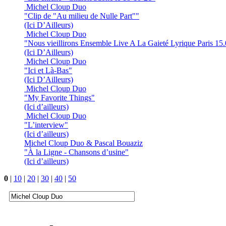
Michel Cloup Duo
"Clip de "Au milieu de Nulle Part""
(Ici D’Ailleurs)
Michel Cloup Duo
"Nous vieillirons Ensemble Live A La Gaieté Lyrique Paris 15
(Ici D’Ailleurs)
Michel Cloup Duo
"Ici et Là-Bas"
(Ici D’Ailleurs)
Michel Cloup Duo
"My Favorite Things"
(Ici d’ailleurs)
Michel Cloup Duo
"L’interview"
(Ici d’ailleurs)
Michel Cloup Duo & Pascal Bouaziz
"À la Ligne - Chansons d’usine"
(Ici d’ailleurs)
0
|
10
|
20
|
30
|
40
|
50