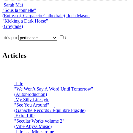
Sarah Maï
"Sous la tonnelle"
(Entre-soi, Carpaccio Cathedrale)
Josh Mason
"Kicking a Dark Horse"
(Greyfade)
triés par
↓
Articles
Life
"We Won’t Say A Word Until Tomorrow"
(Autoproduction)
My Silly Lifestyle
"See You Around"
(Ganache Records / Équilibre Fragile)
Extra Life
"Secular Works volume 2"
(Vibe Abyss Music)
Life is a Minestrome