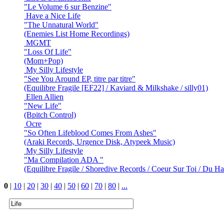
"Le Volume 6 sur Benzine"
Have a Nice Life
"The Unnatural World"
(Enemies List Home Recordings)
MGMT
"Loss Of Life"
(Mom+Pop)
My Silly Lifestyle
"See You Around EP, titre par titre"
(Equilibre Fragile [EF22] / Kaviard & Milkshake / silly01)
Ellen Allien
"New Life"
(Bpitch Control)
Ocre
"So Often Lifeblood Comes From Ashes"
(Araki Records, Urgence Disk, Atypeek Music)
My Silly Lifestyle
"Ma Compilation ADA "
(Equilibre Fragile / Shoredive Records / Coeur Sur Toi / Du H
0
|
10
|
20
|
30
|
40
|
50
|
60
|
70
|
80
|
...