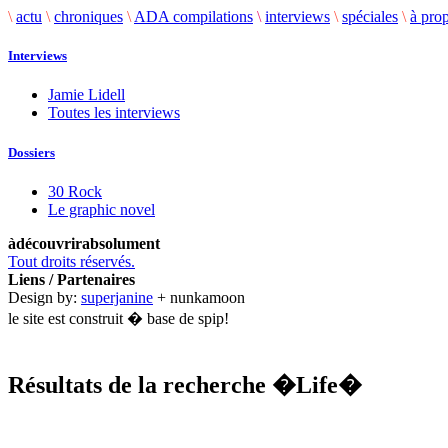
\
actu
\
chroniques
\
ADA compilations
\
interviews
\
spéciales
\
à pro
Interviews
Jamie Lidell
Toutes les interviews
Dossiers
30 Rock
Le graphic novel
àdécouvrirabsolument
Tout droits réservés.
Liens / Partenaires
Design by:
superjanine
+ nunkamoon
le site est construit � base de spip!
Résultats de la recherche
�Life�
.........................................................................................................