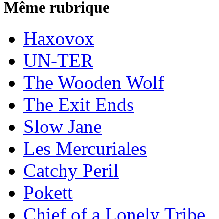
Même rubrique
Haxovox
UN-TER
The Wooden Wolf
The Exit Ends
Slow Jane
Les Mercuriales
Catchy Peril
Pokett
Chief of a Lonely Tribe