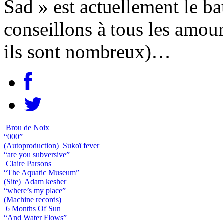
Sad » est actuellement le 
conseillons à tous les amou
ils sont nombreux)…
Brou de Noix
“000”
(Autoproduction)
Sukoï fever
“are you subversive”
Claire Parsons
“The Aquatic Museum”
(Site)
Adam kesher
“where’s my place”
(Machine records)
6 Months Of Sun
“And Water Flows”