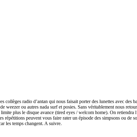
ces collèges radio d’antan qui nous faisait porter des lunettes avec des 
 de weezer ou autres nada surf et posies. Sans véritablement nous retou
s limite plus le disque avance (tired eyes / welcom home). On retiendra
e les répétitions peuvent vous faire rater un épisode des simpsons ou de
 car les temps changent. A suivre.