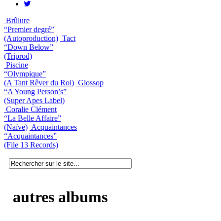
Brûlure
“Premier degré”
(Autoproduction)
Tact
“Down Below”
(Triprod)
Piscine
“Olympique”
(A Tant Rêver du Roi)
Glossop
“A Young Person’s”
(Super Apes Label)
Coralie Clément
“La Belle Affaire”
(Naïve)
Acquaintances
“Acquaintances”
(File 13 Records)
autres albums