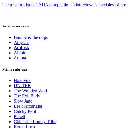
\
actu
\
chroniques
\
ADA compilations
\
interviews
\
spéciales
\
à pro
Articles suivants
Bamby & the dogs
Amyssis
At dusk
Alifair
Anima
Même rubrique
Haxovox
UN-TER
The Wooden Wolf
The Exit Ends
Slow Jane
Les Mercuriales
Catchy Peril
Pokett
Chief of a Lonely Tribe
Roma Luca