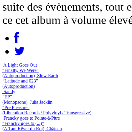
suite des évènements, tout en
ce cet album à volume élevé
A Light Goes Out
“Finally, We Were”
(Autoproduction)
Slow Earth
“Latitude and 023”
(Autoproduction)
Sandy
“EP”
(Monopsone)
Julia Jacklin
“Pre Pleasure”
(Liberation Records / Polyvinyl / Transgressive)
Francky goes to Pointe-à-Pitre
“Francky goes to (...)”
(A Tant Rêver du Roi)
Château