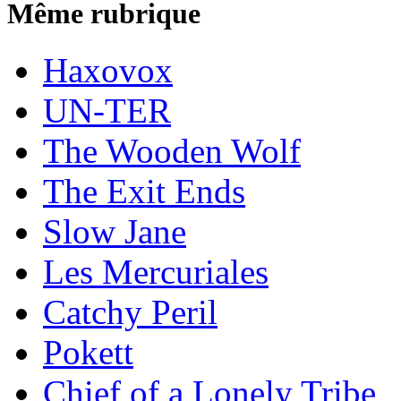
Même rubrique
Haxovox
UN-TER
The Wooden Wolf
The Exit Ends
Slow Jane
Les Mercuriales
Catchy Peril
Pokett
Chief of a Lonely Tribe