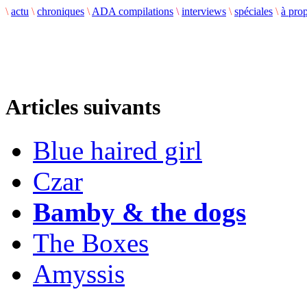
\
actu
\
chroniques
\
ADA compilations
\
interviews
\
spéciales
\
à pro
Articles suivants
Blue haired girl
Czar
Bamby & the dogs
The Boxes
Amyssis