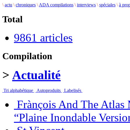
\
actu
\
chroniques
\
ADA compilations
\
interviews
\
spéciales
\
à pro
Total
9861 articles
Compilation
>
Actualité
Tri alphabétique
Autoproduits
Labelisés
Frànçois And The Atlas
“Plaine Inondable Versio