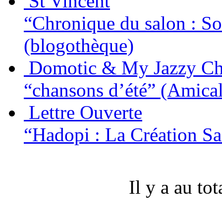
St Vincent
“Chronique du salon : So
(blogothèque)
Domotic & My Jazzy Ch
“chansons d’été”
(Amica
Lettre Ouverte
“Hadopi : La Création Sa
Il y a au to