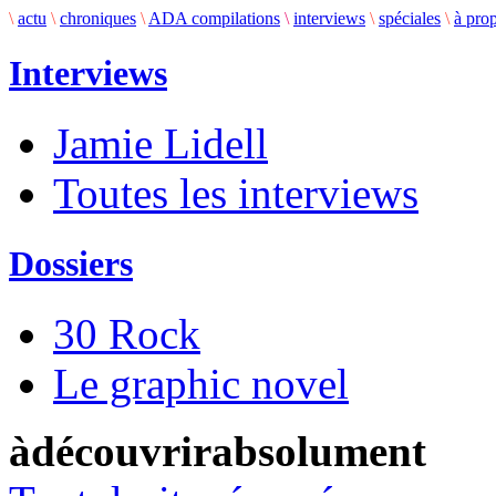
\
actu
\
chroniques
\
ADA compilations
\
interviews
\
spéciales
\
à pro
Interviews
Jamie Lidell
Toutes les interviews
Dossiers
30 Rock
Le graphic novel
àdécouvrirabsolument