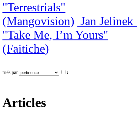
"Terrestrials"
(Mangovision)
Jan Jeline
"Take Me, I’m Yours"
(Faitiche)
triés par
↓
Articles