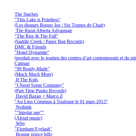
The Staches
"This Lake is Pointless"
(Les disques Bongo Joe / Six Tonnes de Chair)
The Rural Alberta Advantage
"The Rise & The Fall"
(Saddle Creek / Paper Bag Records)
DMC & Friends
"Hotel Dynamite"
(produit avec le soutien des centres d’art contemporain et du m
Catman
"99 Ready-Made"
(Much Much More)
If The Kids
"I Need Some Company"
(Part Time Punks Records)
David Bazan + Marco Z
"Au Lieu Commun à Toulouse le 01 mars 2013"
Nothink
""bipolar age""
(Aloud music)
Why
"Elephant Eyelash"
Bonnie prince billy