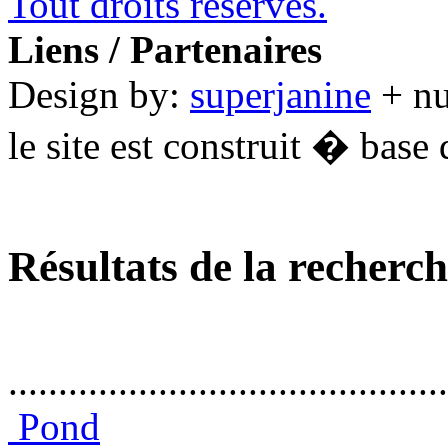
Tout droits réservés.
Liens / Partenaires
Design by:
superjanine
+ n
le site est construit � base 
Résultats de la recherc
............................................
Pond