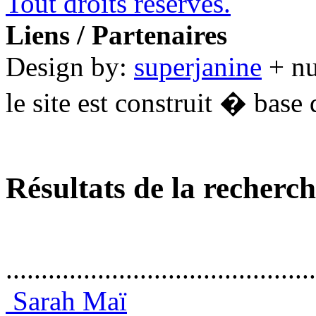
Tout droits réservés.
Liens / Partenaires
Design by:
superjanine
+ n
le site est construit � base 
Résultats de la recherc
............................................
Sarah Maï