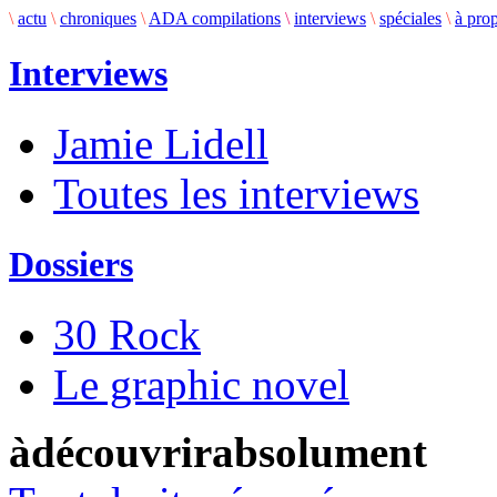
\
actu
\
chroniques
\
ADA compilations
\
interviews
\
spéciales
\
à pro
Interviews
Jamie Lidell
Toutes les interviews
Dossiers
30 Rock
Le graphic novel
àdécouvrirabsolument