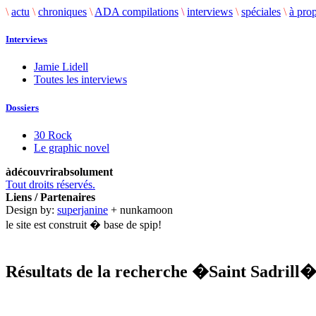
\
actu
\
chroniques
\
ADA compilations
\
interviews
\
spéciales
\
à pro
Interviews
Jamie Lidell
Toutes les interviews
Dossiers
30 Rock
Le graphic novel
àdécouvrirabsolument
Tout droits réservés.
Liens / Partenaires
Design by:
superjanine
+ nunkamoon
le site est construit � base de spip!
Résultats de la recherche
�Saint Sadrill
.........................................................................................................