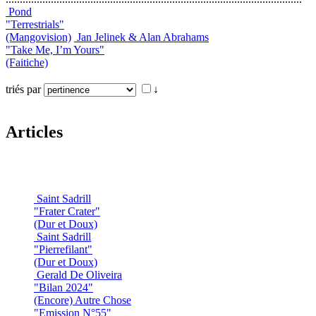
Pond
"Terrestrials"
(Mangovision)
Jan Jelinek & Alan Abrahams
"Take Me, I’m Yours"
(Faitiche)
triés par
↓
Articles
Saint Sadrill
"Frater Crater"
(Dur et Doux)
Saint Sadrill
"Pierrefilant"
(Dur et Doux)
Gerald De Oliveira
"Bilan 2024"
(Encore) Autre Chose
"Emission N°55"