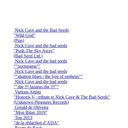
Nick Cave and the Bad Seeds
"Wild God"
(Pias)
Nick Cave and the bad seeds
"Push The Sky Away"
(Bad Seed Ltd.)
Nick Cave and the bad seeds
""nocturama""
Nick Cave and the bad seeds
""abattoir blues / the lyre of orpheus""
Nick Cave and the bad seeds
""dig !!! lazarus dig !!!""
Various Artists
"Honoris V : tribute to Nick Cave & The Bad Seeds"
(Unknown Pleasures Records)
Gerald de Oliveira
"Mon Bilan 2019"
Top 2013
"de la rédaction d’ADA"
Route du Rock