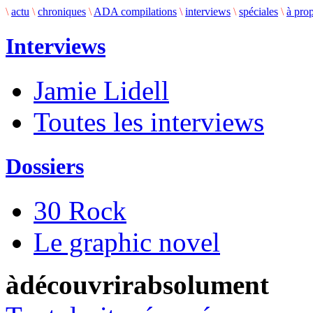
\
actu
\
chroniques
\
ADA compilations
\
interviews
\
spéciales
\
à pro
Interviews
Jamie Lidell
Toutes les interviews
Dossiers
30 Rock
Le graphic novel
àdécouvrirabsolument