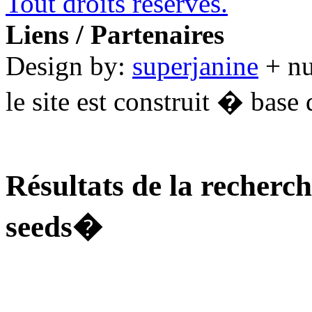
Tout droits réservés.
Liens / Partenaires
Design by:
superjanine
+ n
le site est construit � base 
Résultats de la recherc
seeds�
............................................