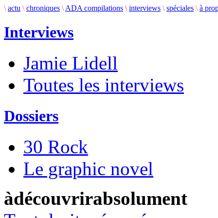
\
actu
\
chroniques
\
ADA compilations
\
interviews
\
spéciales
\
à pro
Interviews
Jamie Lidell
Toutes les interviews
Dossiers
30 Rock
Le graphic novel
àdécouvrirabsolument