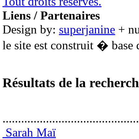
Tout droits réservés.
Liens / Partenaires
Design by:
superjanine
+ n
le site est construit � base 
Résultats de la recherc
............................................
Sarah Maï